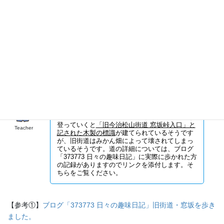
坂」
と二つの坂を越える道として記してい
る。
『伊予の遍路道（平成13年度）』 ※ 下線及び太字は引用者に
よる
本稿作成の参考にさせていただいた『今治街
道を歩く（３）浅海原から八里石（佐方）ま
で』によれば、窓坂池の土手を経由して農道を
登っていくと
「旧今治松山街道 窓坂峠入口」と
Teacher
記された木製の標識
が建てられているそうです
が、旧街道はみかん畑によって壊されてしまっ
ているそうです。道の詳細については、ブログ
「373773 日々の趣味日記」に実際に歩かれた方
の記録がありますのでリンクを添付します。そ
ちらをご覧ください。
【参考①】
ブログ「373773 日々の趣味日記」旧街道・窓坂を歩き
ました。