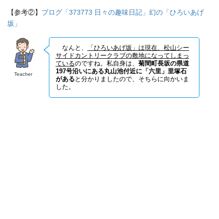
【参考②】
ブログ「373773 日々の趣味日記」幻の「ひろいあげ
坂」
なんと、
「ひろいあげ坂」は現在、松山シー
サイドカントリークラブの敷地になってしまっ
ている
のですね。私自身は、
菊間町長坂の県道
197号沿いにある丸山池付近に「六里」里塚石
Teacher
がある
と分かりましたので、そちらに向かいま
した。