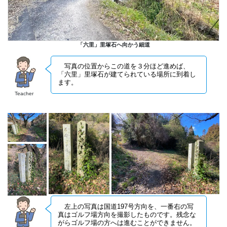
「六里」里塚石へ向かう細道
写真の位置からこの道を３分ほど進めば、
「六里」里塚石が建てられている場所に到着し
ます。
Teacher
左上の写真は国道197号方向を、一番右の写
真はゴルフ場方向を撮影したものです。残念な
がらゴルフ場の方へは進むことができません。