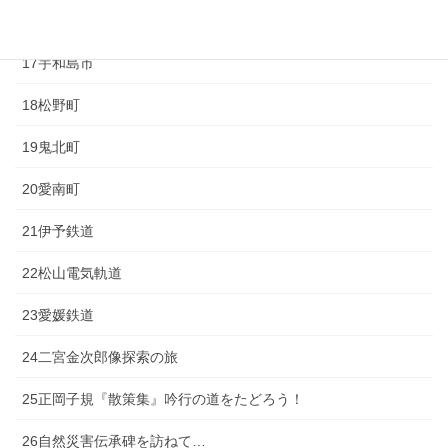
16西予市
17宇和島市
18松野町
19鬼北町
20愛南町
21伊予鉄道
22松山電気軌道
23愛媛鉄道
24二宮金次郎像探索の旅
25正岡子規『散策集』吟行の道をたどろう！
26自然災害伝承碑を訪ねて…