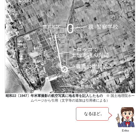
昭和22〔1947〕年米軍撮影の航空写真に地名等を記入したもの
※ 国土地理院ホー
ムページから引用（文字等の追加は引用者による）
なるほど。
Eriko