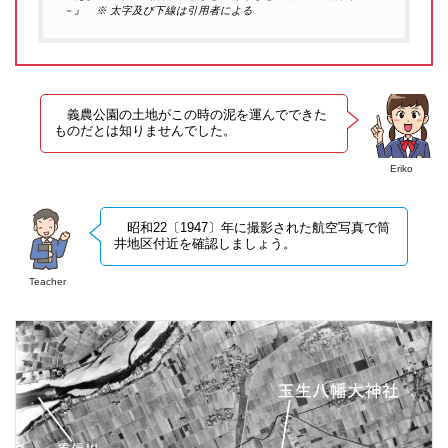
－』 ※ 太字及び下線は引用者による
義農公園の土地がこの時の泥を運んでできた
ものだとは知りませんでした。
Eriko
昭和22〔1947〕年に撮影された航空写真で筒
井地区付近を確認しましょう。
Teacher