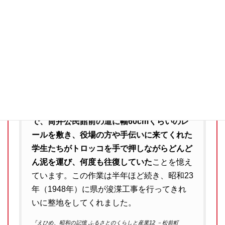
付近）だったのですが、濁流のために土地が
おげて（削れて）しまい、松前保育所辺りま
で一帯が湖のようになってしまっていたの
で、埋め立てをする必要がありました。
泥の
運搬は、筒井の八幡神社に来た大工さんがつ
くってくれたトロッコを６、７台使用してい
ました。距離にして１kmくらいですが、泥
が堆積していた所から現在の義農公園付近ま
で、筒井公民館前の道に幅60cmくらいのレ
ールを敷き、役場の方や手伝いに来てくれた
学生たちがトロッコを手で押しながらどんど
ん泥を運び、何度も往復していた
ことを憶え
ています。この作業は半年ほど続き、昭和23
年（1948年）に県が浚渫工事を行ってきれ
いに整地をしてくれました。
『えひめ、昭和の記憶 ふるさとのくらしと産業12 －松前町