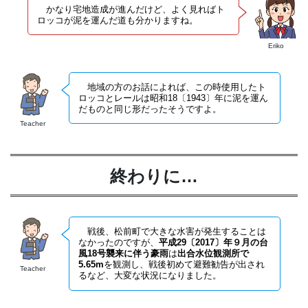
かなり宅地造成が進んだけど、よく見ればト
ロッコが泥を運んだ道も分かりますね。
Eriko
地域の方のお話によれば、この時使用したト
ロッコとレールは昭和18〔1943〕年に泥を運ん
だものと同じ形だったそうですよ。
Teacher
終わりに…
戦後、松前町で大きな水害が発生することは
なかったのですが、
平成29〔2017〕年９月の台
風18号襲来に伴う豪雨
は
出合水位観測所で
5.65m
を観測し、戦後初めて避難勧告が出され
Teacher
るなど、大変な状況になりました。