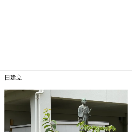
⭕️ 大洲市立喜多小学校の中江藤樹像
：７月11
日建立