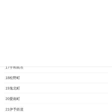
11久万高原町
12大洲市
13内子町
14八幡浜市
15伊方町
16西予市
17宇和島市
18松野町
19鬼北町
20愛南町
21伊予鉄道