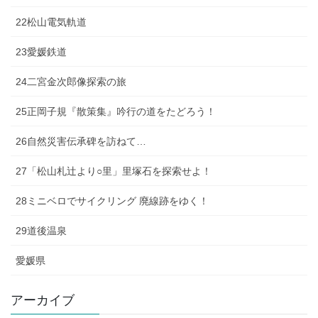
22松山電気軌道
23愛媛鉄道
24二宮金次郎像探索の旅
25正岡子規『散策集』吟行の道をたどろう！
26自然災害伝承碑を訪ねて…
27「松山札辻より○里」里塚石を探索せよ！
28ミニベロでサイクリング 廃線跡をゆく！
29道後温泉
愛媛県
アーカイブ