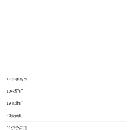
11久万高原町
12大洲市
13内子町
14八幡浜市
15伊方町
16西予市
17宇和島市
18松野町
19鬼北町
20愛南町
21伊予鉄道