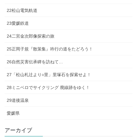
22松山電気軌道
23愛媛鉄道
24二宮金次郎像探索の旅
25正岡子規『散策集』吟行の道をたどろう！
26自然災害伝承碑を訪ねて…
27「松山札辻より○里」里塚石を探索せよ！
28ミニベロでサイクリング 廃線跡をゆく！
29道後温泉
愛媛県
アーカイブ