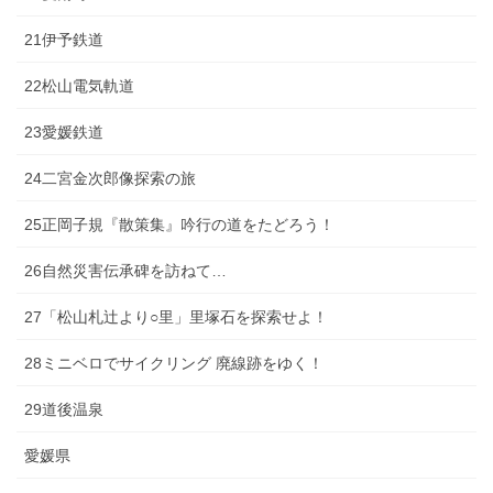
21伊予鉄道
22松山電気軌道
23愛媛鉄道
24二宮金次郎像探索の旅
25正岡子規『散策集』吟行の道をたどろう！
26自然災害伝承碑を訪ねて…
27「松山札辻より○里」里塚石を探索せよ！
28ミニベロでサイクリング 廃線跡をゆく！
29道後温泉
愛媛県