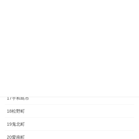
10砥部町
11久万高原町
12大洲市
13内子町
14八幡浜市
15伊方町
16西予市
17宇和島市
18松野町
19鬼北町
20愛南町