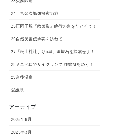
23愛媛鉄道
24二宮金次郎像探索の旅
25正岡子規『散策集』吟行の道をたどろう！
26自然災害伝承碑を訪ねて…
27「松山札辻より○里」里塚石を探索せよ！
28ミニベロでサイクリング 廃線跡をゆく！
29道後温泉
愛媛県
アーカイブ
2025年8月
2025年3月