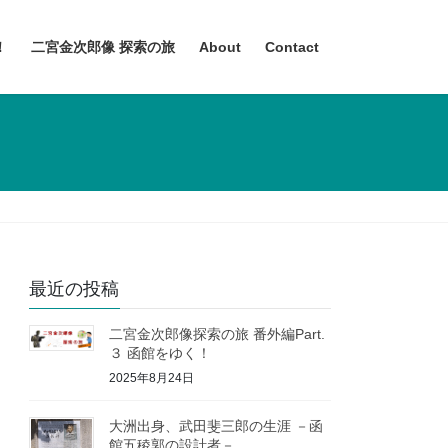
！
二宮金次郎像 探索の旅
About
Contact
最近の投稿
二宮金次郎像探索の旅 番外編Part.
３ 函館をゆく！
2025年8月24日
大洲出身、武田斐三郎の生涯 －函
館五稜郭の設計者－