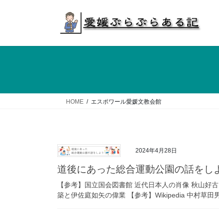
コ
ナ
ン
ビ
テ
ゲ
ン
ー
ツ
シ
へ
ョ
ス
ン
キ
に
ッ
移
HOME
エスポワール愛媛文教会館
プ
動
2024年4月28日
道後にあった総合運動公園の話をし
【参考】国立国会図書館 近代日本人の肖像 秋山好古
築と伊佐庭如矢の偉業 【参考】Wikipedia 中村草田