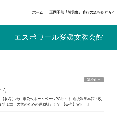
ホーム
正岡子規『散策集』吟行の道をたどろう
エスポワール愛媛文教会館
06松山市
よう！
 【参考】松山市公式ホームページPCサイト 道後温泉本館の改
男 第１章 民衆のための運動場として 【参考】Wik […]