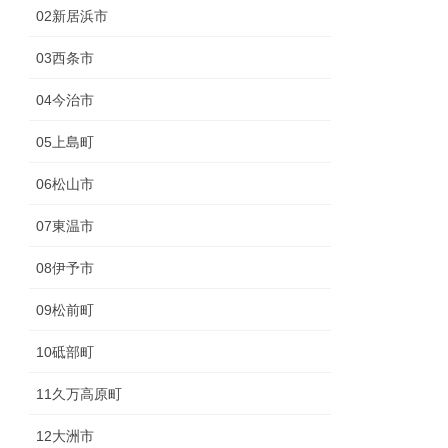
02新居浜市
03西条市
04今治市
05上島町
06松山市
07東温市
08伊予市
09松前町
10砥部町
11久万高原町
12大洲市