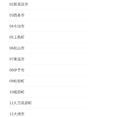
02新居浜市
03西条市
04今治市
05上島町
06松山市
07東温市
08伊予市
09松前町
10砥部町
11久万高原町
12大洲市