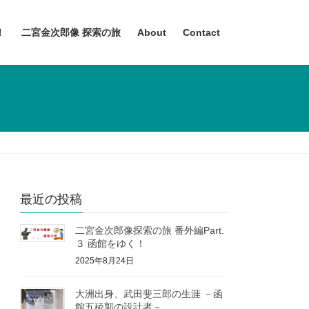
！
二宮金次郎像 探索の旅
About
Contact
最近の投稿
二宮金次郎像探索の旅 番外編Part.
３ 函館をゆく！
2025年8月24日
大洲出身、武田斐三郎の生涯 －函
館五稜郭の設計者－