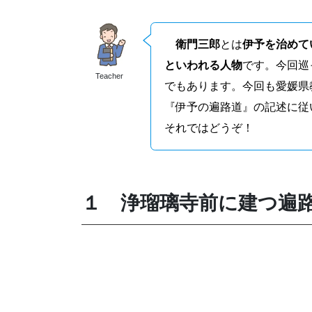
衛門三郎
とは
伊予を治めて
といわれる人物
です。今回巡
Teacher
でもあります。今回も愛媛県
『伊予の遍路道』の記述に従
それではどうぞ！
１ 浄瑠璃寺前に建つ遍