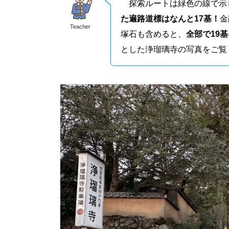
探索ルートは緑色の線で示
た遍路道標はなんと17基！
金
Teacher
塚石も含めると、
全部で19基
とした浄瑠璃寺の写真をご覧