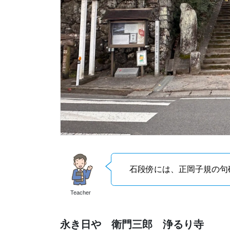
石段傍には、正岡子規の句
Teacher
永き日や 衛門三郎 浄るり寺