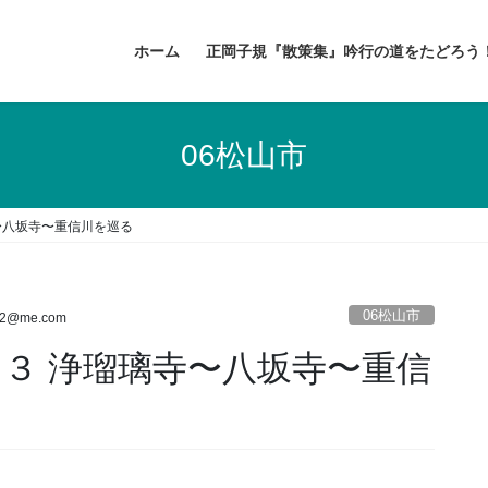
ホーム
正岡子規『散策集』吟行の道をたどろう
06松山市
寺〜八坂寺〜重信川を巡る
06松山市
ji2@me.com
t.３ 浄瑠璃寺〜八坂寺〜重信