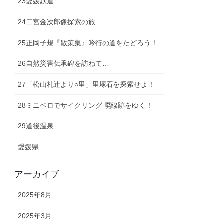
23愛媛鉄道
24二宮金次郎像探索の旅
25正岡子規『散策集』吟行の道をたどろう！
26自然災害伝承碑を訪ねて…
27「松山札辻より○里」里塚石を探索せよ！
28ミニベロでサイクリング 廃線跡をゆく！
29道後温泉
愛媛県
アーカイブ
2025年8月
2025年3月