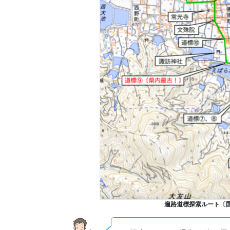
遍路道標探索ルート〔