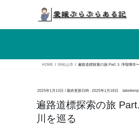
コ
ナ
ン
ビ
テ
ゲ
ン
ー
ツ
シ
へ
ョ
ス
ン
キ
に
ッ
移
HOME
06松山市
遍路道標探索の旅 Part.３ 浄瑠璃
プ
動
2025年1月13日
/ 最終更新日時 :
2025年1月18日
takeiken
遍路道標探索の旅 Par
川を巡る