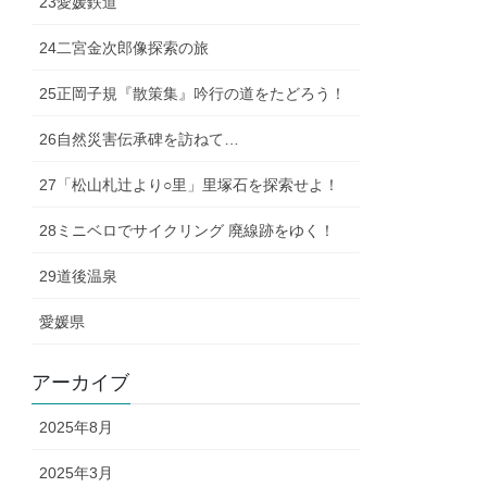
23愛媛鉄道
24二宮金次郎像探索の旅
25正岡子規『散策集』吟行の道をたどろう！
26自然災害伝承碑を訪ねて…
27「松山札辻より○里」里塚石を探索せよ！
28ミニベロでサイクリング 廃線跡をゆく！
29道後温泉
愛媛県
アーカイブ
2025年8月
2025年3月