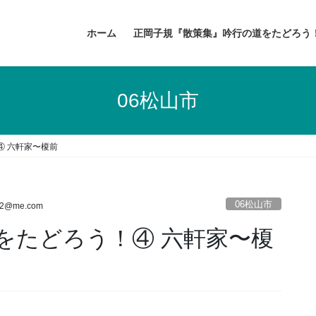
ホーム
正岡子規『散策集』吟行の道をたどろう
06松山市
④ 六軒家〜榎前
06松山市
ji2@me.com
をたどろう！④ 六軒家〜榎