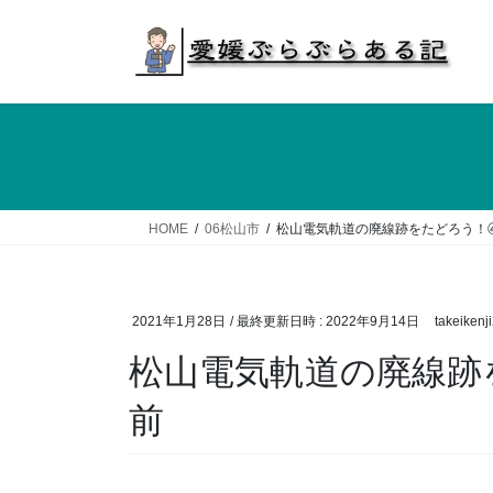
コ
ナ
ン
ビ
テ
ゲ
ン
ー
ツ
シ
へ
ョ
ス
ン
キ
に
ッ
移
HOME
06松山市
松山電気軌道の廃線跡をたどろう！
プ
動
2021年1月28日
/ 最終更新日時 :
2022年9月14日
takeiken
松山電気軌道の廃線跡
前