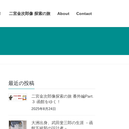
！
二宮金次郎像 探索の旅
About
Contact
最近の投稿
二宮金次郎像探索の旅 番外編Part.
３ 函館をゆく！
2025年8月24日
大洲出身、武田斐三郎の生涯 －函
館五稜郭の設計者－