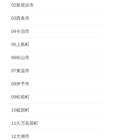
02新居浜市
03西条市
04今治市
05上島町
06松山市
07東温市
08伊予市
09松前町
10砥部町
11久万高原町
12大洲市