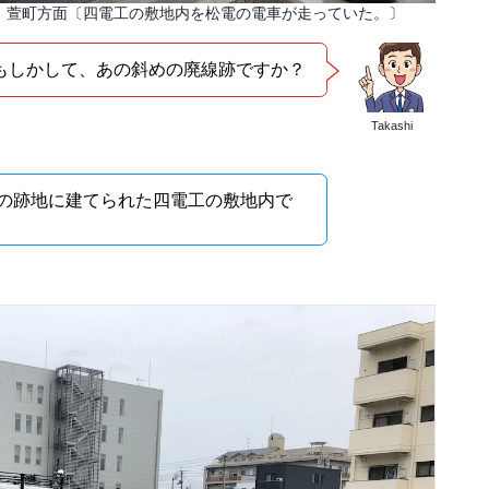
：萱町方面〔四電工の敷地内を松電の電車が走っていた。〕
しかして、あの斜めの廃線跡ですか？
Takashi
の跡地に建てられた四電工の敷地内で