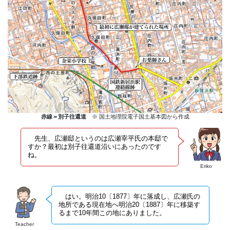
赤線＝別子往還道
※ 国土地理院電子国土基本図から作成
先生、広瀬邸というのは広瀬宰平氏の本邸で
すか？最初は別子往還道沿いにあったのです
ね。
Eriko
はい。明治10〔1877〕年に落成し、広瀬氏の
地所である現在地へ明治20〔1887〕年に移築す
るまで10年間この地にありました。
Teacher