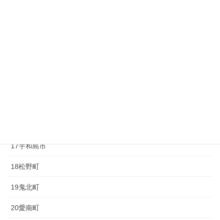
10砥部町
11久万高原町
12大洲市
13内子町
14八幡浜市
15伊方町
16西予市
17宇和島市
18松野町
19鬼北町
20愛南町