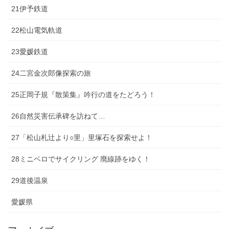
21伊予鉄道
22松山電気軌道
23愛媛鉄道
24二宮金次郎像探索の旅
25正岡子規『散策集』吟行の道をたどろう！
26自然災害伝承碑を訪ねて…
27「松山札辻より○里」里塚石を探索せよ！
28ミニベロでサイクリング 廃線跡をゆく！
29道後温泉
愛媛県