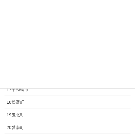
10砥部町
11久万高原町
12大洲市
13内子町
14八幡浜市
15伊方町
16西予市
17宇和島市
18松野町
19鬼北町
20愛南町