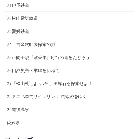
21伊予鉄道
22松山電気軌道
23愛媛鉄道
24二宮金次郎像探索の旅
25正岡子規『散策集』吟行の道をたどろう！
26自然災害伝承碑を訪ねて…
27「松山札辻より○里」里塚石を探索せよ！
28ミニベロでサイクリング 廃線跡をゆく！
29道後温泉
愛媛県