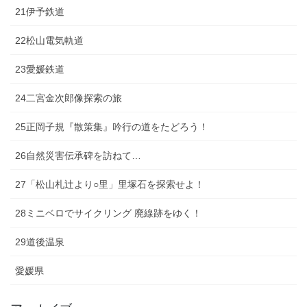
21伊予鉄道
22松山電気軌道
23愛媛鉄道
24二宮金次郎像探索の旅
25正岡子規『散策集』吟行の道をたどろう！
26自然災害伝承碑を訪ねて…
27「松山札辻より○里」里塚石を探索せよ！
28ミニベロでサイクリング 廃線跡をゆく！
29道後温泉
愛媛県