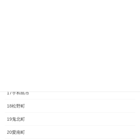
10砥部町
11久万高原町
12大洲市
13内子町
14八幡浜市
15伊方町
16西予市
17宇和島市
18松野町
19鬼北町
20愛南町