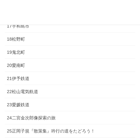
16西予市
17宇和島市
18松野町
19鬼北町
20愛南町
21伊予鉄道
22松山電気軌道
23愛媛鉄道
24二宮金次郎像探索の旅
25正岡子規『散策集』吟行の道をたどろう！