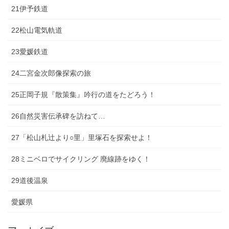
21伊予鉄道
22松山電気軌道
23愛媛鉄道
24二宮金次郎像探索の旅
25正岡子規『散策集』吟行の道をたどろう！
26自然災害伝承碑を訪ねて…
27「松山札辻より○里」里塚石を探索せよ！
28ミニベロでサイクリング 廃線跡をゆく！
29道後温泉
愛媛県