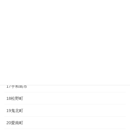
10砥部町
11久万高原町
12大洲市
13内子町
14八幡浜市
15伊方町
16西予市
17宇和島市
18松野町
19鬼北町
20愛南町