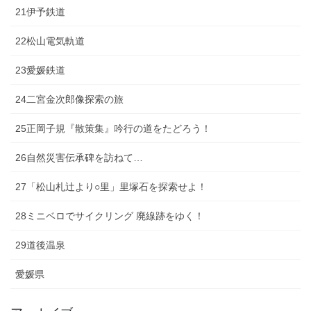
21伊予鉄道
22松山電気軌道
23愛媛鉄道
24二宮金次郎像探索の旅
25正岡子規『散策集』吟行の道をたどろう！
26自然災害伝承碑を訪ねて…
27「松山札辻より○里」里塚石を探索せよ！
28ミニベロでサイクリング 廃線跡をゆく！
29道後温泉
愛媛県