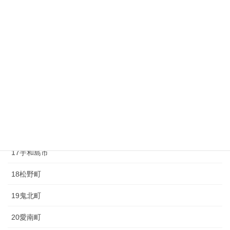
10砥部町
11久万高原町
12大洲市
13内子町
14八幡浜市
15伊方町
16西予市
17宇和島市
18松野町
19鬼北町
20愛南町