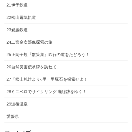
21伊予鉄道
22松山電気軌道
23愛媛鉄道
24二宮金次郎像探索の旅
25正岡子規『散策集』吟行の道をたどろう！
26自然災害伝承碑を訪ねて…
27「松山札辻より○里」里塚石を探索せよ！
28ミニベロでサイクリング 廃線跡をゆく！
29道後温泉
愛媛県