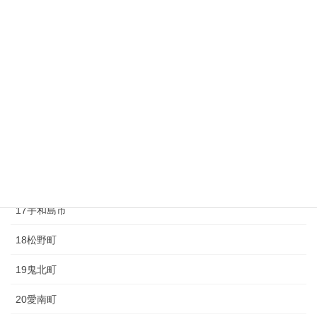
10砥部町
11久万高原町
12大洲市
13内子町
14八幡浜市
15伊方町
16西予市
17宇和島市
18松野町
19鬼北町
20愛南町