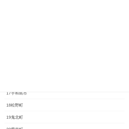
10砥部町
11久万高原町
12大洲市
13内子町
14八幡浜市
15伊方町
16西予市
17宇和島市
18松野町
19鬼北町