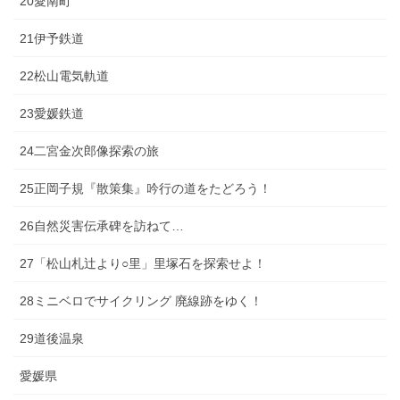
20愛南町
21伊予鉄道
22松山電気軌道
23愛媛鉄道
24二宮金次郎像探索の旅
25正岡子規『散策集』吟行の道をたどろう！
26自然災害伝承碑を訪ねて…
27「松山札辻より○里」里塚石を探索せよ！
28ミニベロでサイクリング 廃線跡をゆく！
29道後温泉
愛媛県