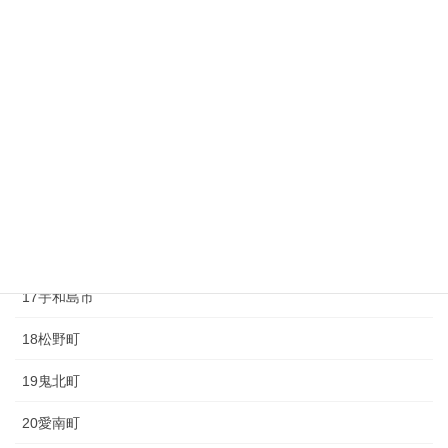
10砥部町
11久万高原町
12大洲市
13内子町
14八幡浜市
15伊方町
16西予市
17宇和島市
18松野町
19鬼北町
20愛南町