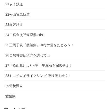
21伊予鉄道
22松山電気軌道
23愛媛鉄道
24二宮金次郎像探索の旅
25正岡子規『散策集』吟行の道をたどろう！
26自然災害伝承碑を訪ねて…
27「松山札辻より○里」里塚石を探索せよ！
28ミニベロでサイクリング 廃線跡をゆく！
29道後温泉
愛媛県