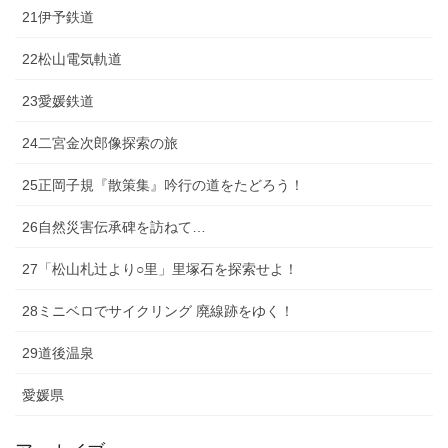
21伊予鉄道
22松山電気軌道
23愛媛鉄道
24二宮金次郎像探索の旅
25正岡子規『散策集』吟行の道をたどろう！
26自然災害伝承碑を訪ねて…
27「松山札辻より○里」里塚石を探索せよ！
28ミニベロでサイクリング 廃線跡をゆく！
29道後温泉
愛媛県