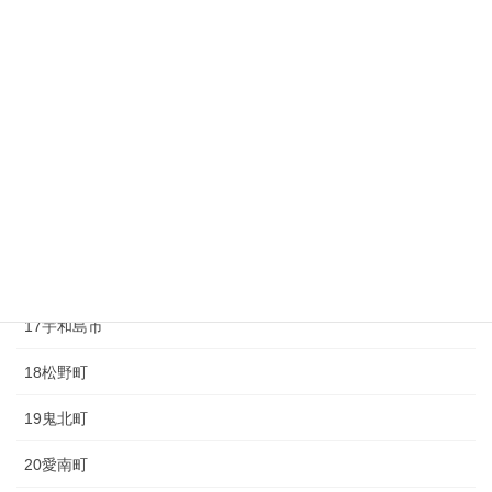
10砥部町
11久万高原町
12大洲市
13内子町
14八幡浜市
15伊方町
16西予市
17宇和島市
18松野町
19鬼北町
20愛南町