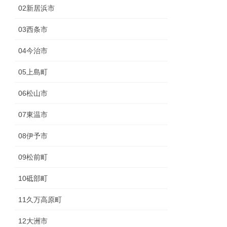
02新居浜市
03西条市
04今治市
05上島町
06松山市
07東温市
08伊予市
09松前町
10砥部町
11久万高原町
12大洲市