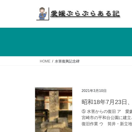
コ
ナ
ン
ビ
テ
ゲ
ン
ー
ツ
シ
へ
ョ
ス
ン
キ
に
ッ
移
HOME
水害復興記念碑
プ
動
2021年3月10日
昭和18年7月23
⑤ 水害からの復旧 ア 愛
宮崎市の平和台公園に建立
復旧作業 ウ 筒井・新立地