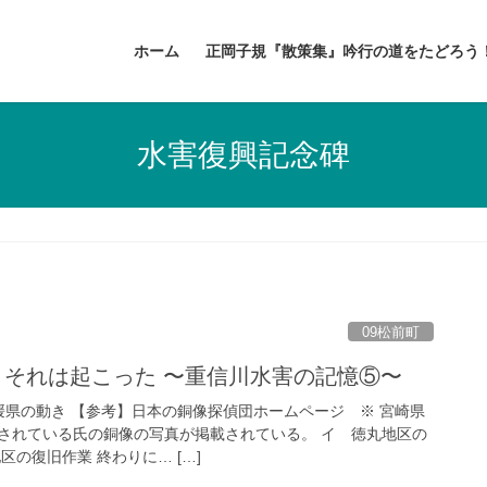
ホーム
正岡子規『散策集』吟行の道をたどろう
水害復興記念碑
09松前町
日、それは起こった 〜重信川水害の記憶⑤〜
媛県の動き 【参考】日本の銅像探偵団ホームページ ※ 宮崎県
されている氏の銅像の写真が掲載されている。 イ 徳丸地区の
区の復旧作業 終わりに… […]