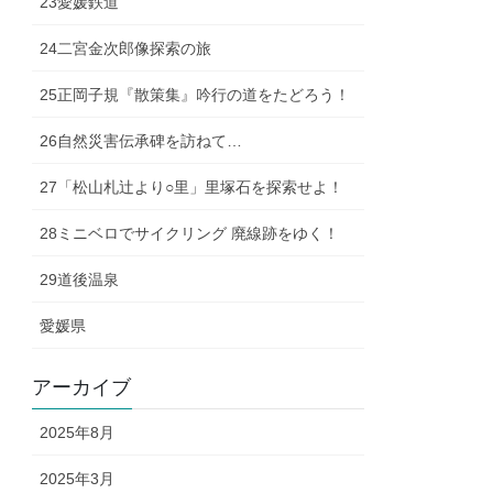
23愛媛鉄道
24二宮金次郎像探索の旅
25正岡子規『散策集』吟行の道をたどろう！
26自然災害伝承碑を訪ねて…
27「松山札辻より○里」里塚石を探索せよ！
28ミニベロでサイクリング 廃線跡をゆく！
29道後温泉
愛媛県
アーカイブ
2025年8月
2025年3月