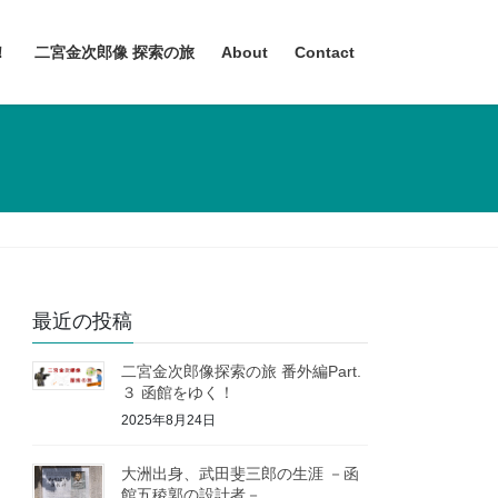
！
二宮金次郎像 探索の旅
About
Contact
最近の投稿
二宮金次郎像探索の旅 番外編Part.
３ 函館をゆく！
2025年8月24日
大洲出身、武田斐三郎の生涯 －函
館五稜郭の設計者－