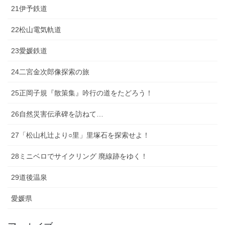
21伊予鉄道
22松山電気軌道
23愛媛鉄道
24二宮金次郎像探索の旅
25正岡子規『散策集』吟行の道をたどろう！
26自然災害伝承碑を訪ねて…
27「松山札辻より○里」里塚石を探索せよ！
28ミニベロでサイクリング 廃線跡をゆく！
29道後温泉
愛媛県