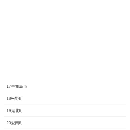
10砥部町
11久万高原町
12大洲市
13内子町
14八幡浜市
15伊方町
16西予市
17宇和島市
18松野町
19鬼北町
20愛南町