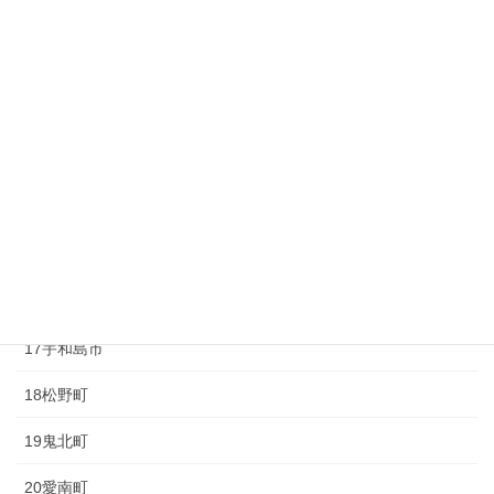
10砥部町
11久万高原町
12大洲市
13内子町
14八幡浜市
15伊方町
16西予市
17宇和島市
18松野町
19鬼北町
20愛南町