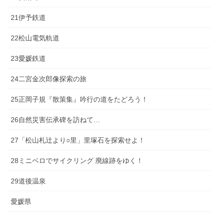
21伊予鉄道
22松山電気軌道
23愛媛鉄道
24二宮金次郎像探索の旅
25正岡子規『散策集』吟行の道をたどろう！
26自然災害伝承碑を訪ねて…
27「松山札辻より○里」里塚石を探索せよ！
28ミニベロでサイクリング 廃線跡をゆく！
29道後温泉
愛媛県