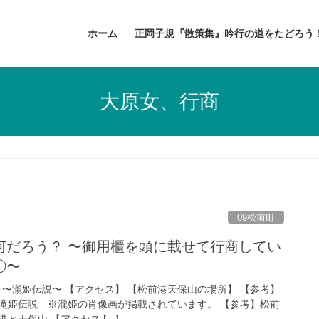
ホーム
正岡子規『散策集』吟行の道をたどろう
大原女、行商
09松前町
何だろう？ 〜御用櫃を頭に載せて行商してい
①〜
由来 〜瀧姫伝説〜 【アクセス】 【松前港天保山の場所】 【参考】
滝姫伝説 ※瀧姫の肖像画が掲載されています。 【参考】松前
と天保山 【アクセス […]