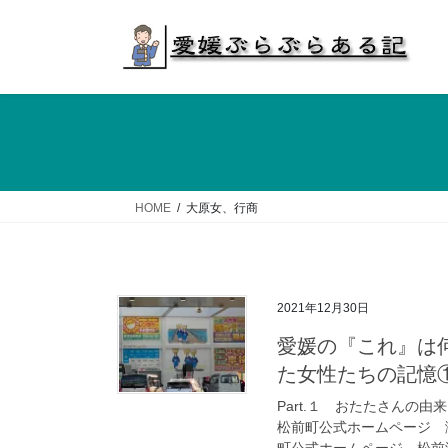
コ
ナ
ン
ビ
テ
ゲ
ン
ー
ツ
シ
へ
ョ
ス
ン
キ
に
ッ
移
HOME
大原女、行商
プ
動
2021年12月30日
愛媛の『これ』は
た女性たちの記憶
Part.１ おたたさんの
松前町公式ホームページ 
町公式ホームページ 松前港