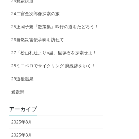
23愛媛鉄道
24二宮金次郎像探索の旅
25正岡子規『散策集』吟行の道をたどろう！
26自然災害伝承碑を訪ねて…
27「松山札辻より○里」里塚石を探索せよ！
28ミニベロでサイクリング 廃線跡をゆく！
29道後温泉
愛媛県
アーカイブ
2025年8月
2025年3月