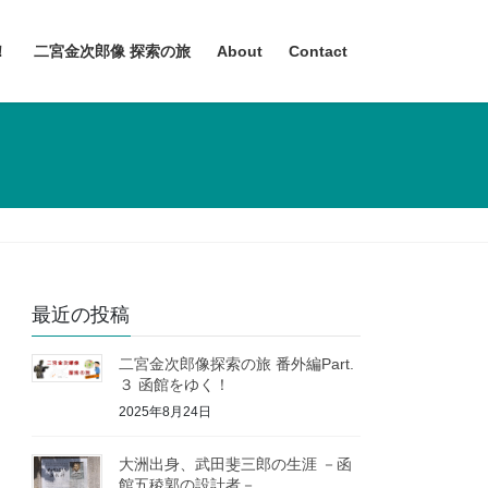
！
二宮金次郎像 探索の旅
About
Contact
最近の投稿
二宮金次郎像探索の旅 番外編Part.
３ 函館をゆく！
2025年8月24日
大洲出身、武田斐三郎の生涯 －函
館五稜郭の設計者－