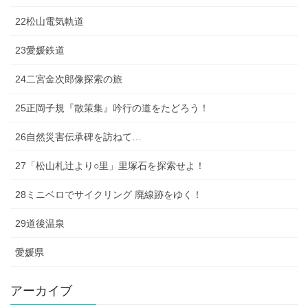
22松山電気軌道
23愛媛鉄道
24二宮金次郎像探索の旅
25正岡子規『散策集』吟行の道をたどろう！
26自然災害伝承碑を訪ねて…
27「松山札辻より○里」里塚石を探索せよ！
28ミニベロでサイクリング 廃線跡をゆく！
29道後温泉
愛媛県
アーカイブ