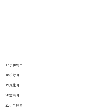
11久万高原町
12大洲市
13内子町
14八幡浜市
15伊方町
16西予市
17宇和島市
18松野町
19鬼北町
20愛南町
21伊予鉄道