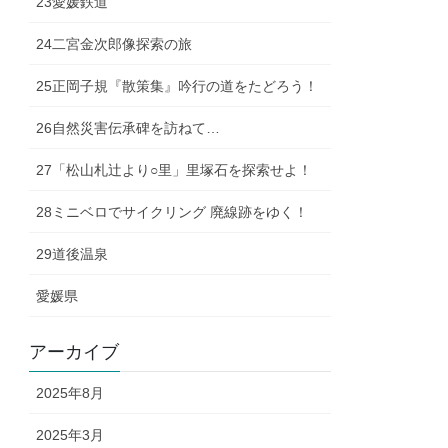
23愛媛鉄道
24二宮金次郎像探索の旅
25正岡子規『散策集』吟行の道をたどろう！
26自然災害伝承碑を訪ねて…
27「松山札辻より○里」里塚石を探索せよ！
28ミニベロでサイクリング 廃線跡をゆく！
29道後温泉
愛媛県
アーカイブ
2025年8月
2025年3月