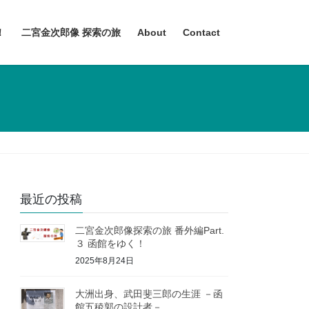
！
二宮金次郎像 探索の旅
About
Contact
最近の投稿
二宮金次郎像探索の旅 番外編Part.
３ 函館をゆく！
2025年8月24日
大洲出身、武田斐三郎の生涯 －函
館五稜郭の設計者－