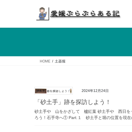
コ
ナ
ン
ビ
テ
ゲ
ン
ー
ツ
シ
へ
ョ
ス
ン
キ
に
ッ
移
HOME
土器堀
プ
動
2024年12月24日
「砂土手」跡を探訪しよう！
砂土手や 山をかざして 櫨紅葉 砂土手や 西日を
ろう！石手寺へ① Part.１ 砂土手と堀の位置を現在の