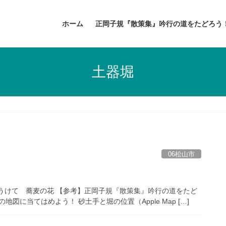
ホーム
正岡子規『散策集』吟行の道をたどろう
土器堀
06松山市
うけて 蕎麦の花 【参考】正岡子規『散策集』吟行の道をたど
地図に当てはめよう！ 砂土手と堀の位置（Apple Map […]