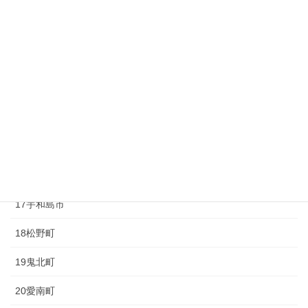
10砥部町
11久万高原町
12大洲市
13内子町
14八幡浜市
15伊方町
16西予市
17宇和島市
18松野町
19鬼北町
20愛南町