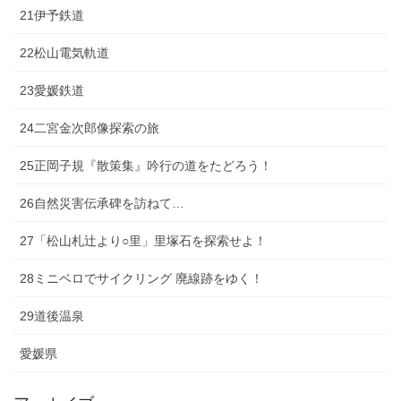
21伊予鉄道
22松山電気軌道
23愛媛鉄道
24二宮金次郎像探索の旅
25正岡子規『散策集』吟行の道をたどろう！
26自然災害伝承碑を訪ねて…
27「松山札辻より○里」里塚石を探索せよ！
28ミニベロでサイクリング 廃線跡をゆく！
29道後温泉
愛媛県