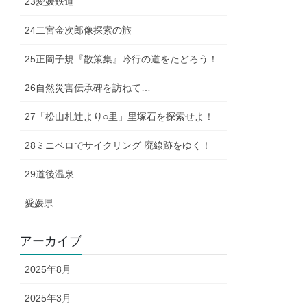
23愛媛鉄道
24二宮金次郎像探索の旅
25正岡子規『散策集』吟行の道をたどろう！
26自然災害伝承碑を訪ねて…
27「松山札辻より○里」里塚石を探索せよ！
28ミニベロでサイクリング 廃線跡をゆく！
29道後温泉
愛媛県
アーカイブ
2025年8月
2025年3月