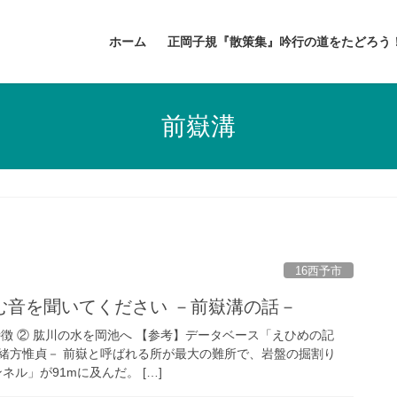
ホーム
正岡子規『散策集』吟行の道をたどろう
前嶽溝
16西予市
む音を聞いてください －前嶽溝の話－
徴 ② 肱川の水を岡池へ 【参考】データベース「えひめの記
緒方惟貞－ 前嶽と呼ばれる所が最大の難所で、岩盤の掘割り
ンネル」が91mに及んだ。 […]