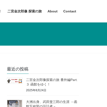
！
二宮金次郎像 探索の旅
About
Contact
最近の投稿
二宮金次郎像探索の旅 番外編Part.
３ 函館をゆく！
2025年8月24日
大洲出身、武田斐三郎の生涯 －函
館五稜郭の設計者－