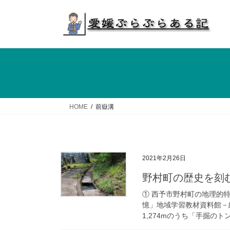
コ
ナ
ン
ビ
テ
ゲ
ン
ー
ツ
シ
へ
ョ
ス
ン
キ
に
ッ
移
HOME
前嶽溝
プ
動
2021年2月26日
野村町の歴史を刻
① 西予市野村町の地理的特
憶」地域学習教材資料館－
1,274mのうち「手掘のト