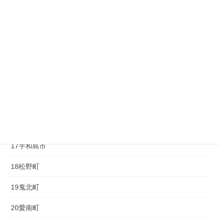
10砥部町
11久万高原町
12大洲市
13内子町
14八幡浜市
15伊方町
16西予市
17宇和島市
18松野町
19鬼北町
20愛南町