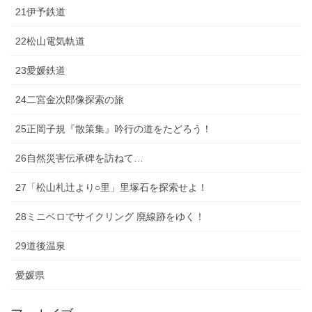
21伊予鉄道
22松山電気軌道
23愛媛鉄道
24二宮金次郎像探索の旅
25正岡子規『散策集』吟行の道をたどろう！
26自然災害伝承碑を訪ねて…
27「松山札辻より○里」里塚石を探索せよ！
28ミニベロでサイクリング 廃線跡をゆく！
29道後温泉
愛媛県