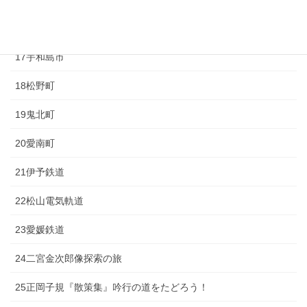
16西予市
17宇和島市
18松野町
19鬼北町
20愛南町
21伊予鉄道
22松山電気軌道
23愛媛鉄道
24二宮金次郎像探索の旅
25正岡子規『散策集』吟行の道をたどろう！