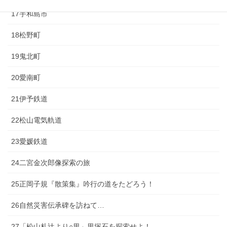
17宇和島市
18松野町
19鬼北町
20愛南町
21伊予鉄道
22松山電気軌道
23愛媛鉄道
24二宮金次郎像探索の旅
25正岡子規『散策集』吟行の道をたどろう！
26自然災害伝承碑を訪ねて…
27「松山札辻より○里」里塚石を探索せよ！