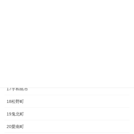
10砥部町
11久万高原町
12大洲市
13内子町
14八幡浜市
15伊方町
16西予市
17宇和島市
18松野町
19鬼北町
20愛南町