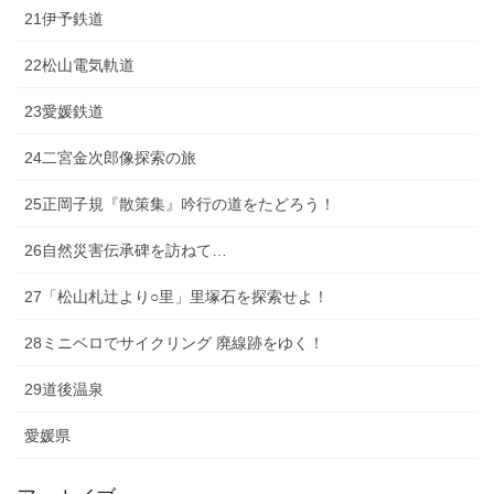
21伊予鉄道
22松山電気軌道
23愛媛鉄道
24二宮金次郎像探索の旅
25正岡子規『散策集』吟行の道をたどろう！
26自然災害伝承碑を訪ねて…
27「松山札辻より○里」里塚石を探索せよ！
28ミニベロでサイクリング 廃線跡をゆく！
29道後温泉
愛媛県