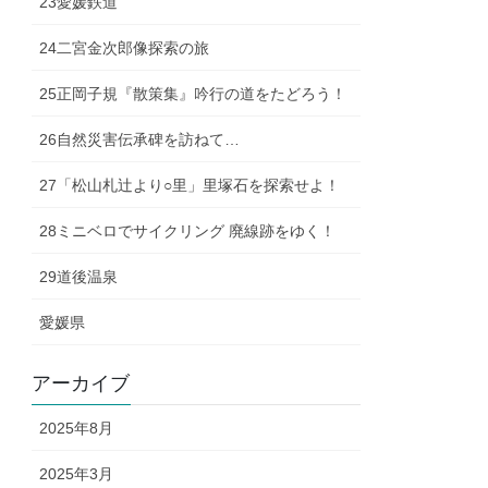
23愛媛鉄道
24二宮金次郎像探索の旅
25正岡子規『散策集』吟行の道をたどろう！
26自然災害伝承碑を訪ねて…
27「松山札辻より○里」里塚石を探索せよ！
28ミニベロでサイクリング 廃線跡をゆく！
29道後温泉
愛媛県
アーカイブ
2025年8月
2025年3月