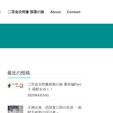
！
二宮金次郎像 探索の旅
About
Contact
最近の投稿
二宮金次郎像探索の旅 番外編Part.
３ 函館をゆく！
2025年8月24日
大洲出身、武田斐三郎の生涯 －函
館五稜郭の設計者－