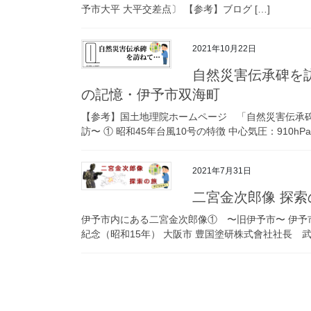
予市大平 大平交差点〕 【参考】ブログ […]
2021年10月22日
自然災害伝承碑を訪
の記憶・伊予市双海町
【参考】国土地理院ホームページ 「自然災害伝承碑
訪〜 ① 昭和45年台風10号の特徴 中心気圧：910hP
2021年7月31日
二宮金次郎像 探索
伊予市内にある二宮金次郎像① 〜旧伊予市〜 伊予市
紀念（昭和15年） 大阪市 豊国塗研株式會社社長 武