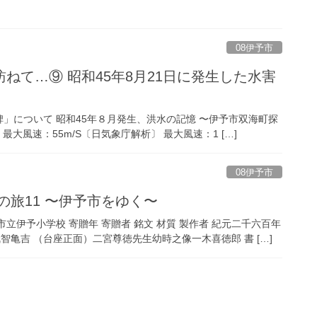
08伊予市
ねて…⑨ 昭和45年8月21日に発生した水害
」について 昭和45年８月発生、洪水の記憶 〜伊予市双海町探
a 最大風速：55m/S〔日気象庁解析〕 最大風速：1 […]
08伊予市
の旅11 〜伊予市をゆく〜
立伊予小学校 寄贈年 寄贈者 銘文 材質 製作者 紀元二千六百年
智亀吉 （台座正面）二宮尊徳先生幼時之像一木喜徳郎 書 […]