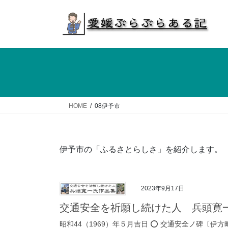
コ
ナ
ン
ビ
テ
ゲ
ン
ー
ツ
シ
へ
ョ
ス
ン
キ
に
ッ
移
HOME
08伊予市
プ
動
伊予市の「ふるさとらしさ」を紹介します。
2023年9月17日
交通安全を祈願し続けた人 兵頭寛
昭和44（1969）年５月吉日 ⭕️ 交通安全ノ碑〔伊方