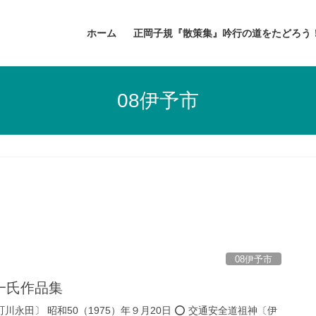
ホーム
正岡子規『散策集』吟行の道をたどろう
08伊予市
08伊予市
一氏作品集
町川永田〕 昭和50（1975）年９月20日 ⭕️ 交通安全道祖神〔伊