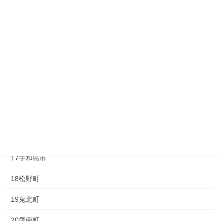
10砥部町
11久万高原町
12大洲市
13内子町
14八幡浜市
15伊方町
16西予市
17宇和島市
18松野町
19鬼北町
20愛南町