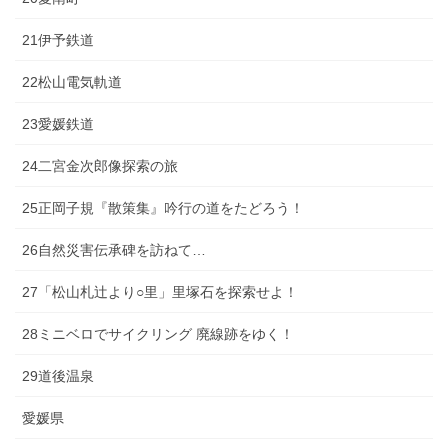
21伊予鉄道
22松山電気軌道
23愛媛鉄道
24二宮金次郎像探索の旅
25正岡子規『散策集』吟行の道をたどろう！
26自然災害伝承碑を訪ねて…
27「松山札辻より○里」里塚石を探索せよ！
28ミニベロでサイクリング 廃線跡をゆく！
29道後温泉
愛媛県